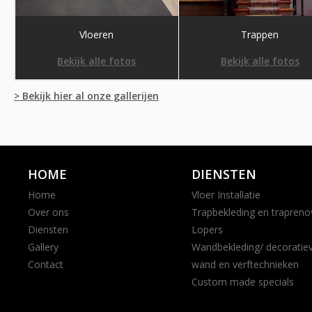
Vloeren
Trappen
Bekijk alle fotos
Bekijk alle fotos
> Bekijk hier al onze gallerijen
HOME
DIENSTEN
Home
Vloer Installatie
Over ons
Trapbekleding en trapreno
Diensten
Lopers
Gallery
Wandbekleding/ decoratie
Contact
wand en verftechnieken
Custom made specials