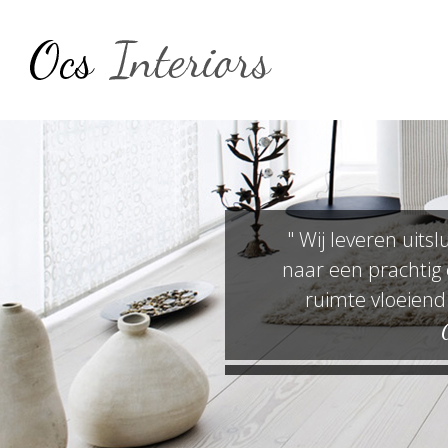
" Wij leveren uit
naar een prachtig 
ruimte vloeiend 