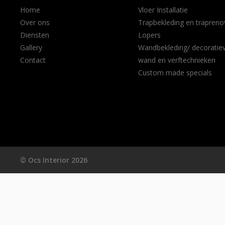
Home
Vloer Installatie
Over ons
Trapbekleding en trapreno
Diensten
Lopers
Gallery
Wandbekleding/ decoratie
Contact
wand en verftechnieken
Custom made specials
© Ocs Interior 2026